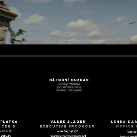
Národní muzeum
Director: Wolfberg
DOP: David Hofmann
Producer: Petr Oplatka
Oplatka
vasek sladek
lenka ra
ucer &
executive Producer
office
nder
+420 603 141 278
+420 60
 268 465
vasek@creativeembassy.net
lenka@creati