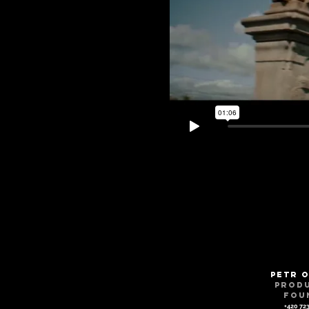
Petr 
Prod
Fou
+420 723