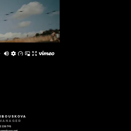
mbouskova
 manager
3 339 725
veembassy.net